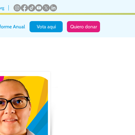
org
nforme Anual
Vota aquí
Quiero donar