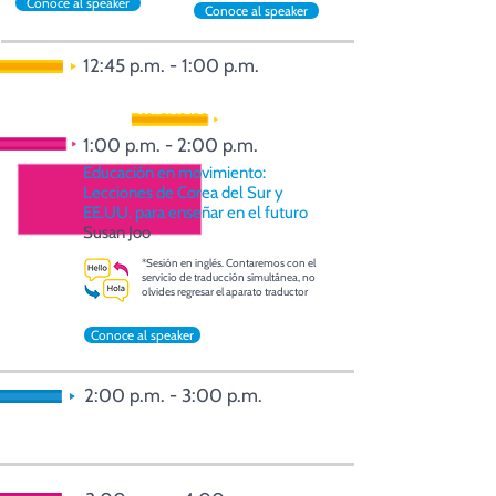
Conoce al speaker
Conoce al speaker
12:45 p.m. - 1:00 p.m.
Transición
1:00 p.m. - 2:00 p.m.
Educación en movimiento:
Lecciones de Corea del Sur y
EE.UU. para enseñar en el futuro
Susan Joo
*Sesión en inglés. Contaremos con el
servicio de traducción simultánea, no
olvides regresar el aparato traductor
Conoce al speaker
2:00 p.m. - 3:00 p.m.
Comida