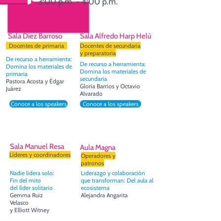
3:00 p.m. - 4:00 p.m.
Sala Diez Barroso
Sala Alfredo Harp Helú
Docentes de primaria
Docentes de secundaria
y preparatoria
De recurso a herramienta:
De recurso a herramienta:
Domina los materiales de
Domina los materiales de
primaria
secundaria
Pastora Acosta y Édgar
Gloria Barrios y Octavio
Juárez
Alvarado
Conoce a los speakers
Conoce a los speakers
Sala Manuel Resa
Aula Magna
Líderes y coordinadores
Operadores y
patronos
Nadie lidera solo:
Liderazgo y colaboración
Fin del mito
que transforman: Del aula al
del líder solitario
ecosistema
Gemma Ruiz
Alejandra Angarita
Velasco
y Elliott Witney