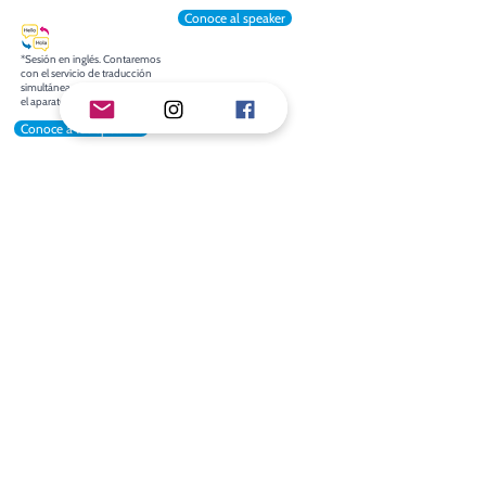
Conoce al speaker
*Sesión en inglés. Contaremos
con el servicio de traducción
simultánea, no olvides regresar
el aparato traductor
Conoce a los speakers
4:00 p.m. - 4:15 p.m.
Transición
4:15 p.m. - 5:00 p.m.
Sala Diez Barroso
Sala Alfredo Harp Helú
Docentes de Ed.
De tu aula a la política:
Artística y Ed. Física
El impacto que sí se ve
Patricia Vázquez del
Formación integral a través
Mercado
del movimiento, el
razonamiento y la