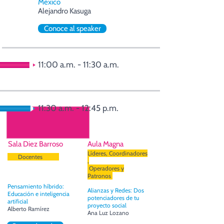
México
Alejandro Kasuga
Conoce al speaker
11:00 a.m. - 11:30 a.m.
Receso y transición
11:30 a.m. - 12:45 p.m.
Sala Diez Barroso
Aula Magna
Líderes, Coordinadores
Docentes
,
Operadores y
Patronos
Pensamiento híbrido:
Alianzas y Redes: Dos
Educación e inteligencia
potenciadores de tu
artificial
proyecto social
Alberto Ramírez
Ana Luz Lozano