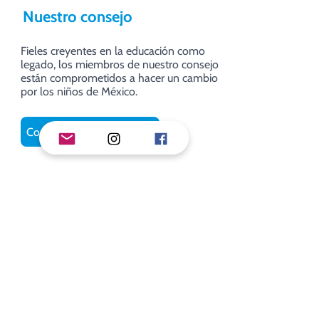
Nuestro consejo
Fieles creyentes en la educación como
legado, los miembros de nuestro consejo
están comprometidos a hacer un cambio
por los niños de México.
Conoce a nuestro consejo
Nuestros aliados y
patrocinadores
Nos enorgullece llamar aliados a las empresas y
organizaciones que creen en nosotros y nos
han apoyado en el camino, pues es gracias a
ellos que SER sigue creciendo.