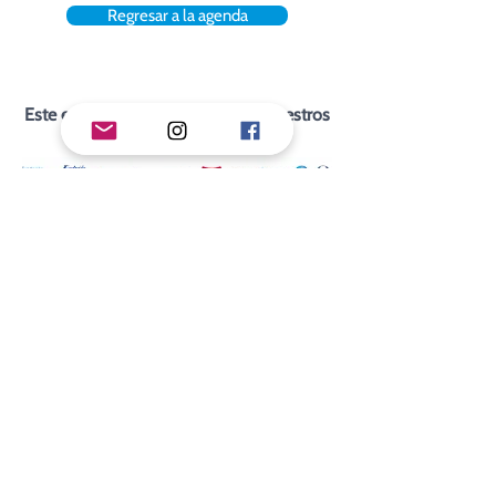
Regresar a la agenda
Este evento es posible gracias a nuestros
aliados y donadores.
Ayúdanos a crear más espacios como este.
Con tu donación, contribuyes a que sigamos compartiendo
contenidos valiosos y creando oportunidades
de aprendizaje que transforman vidas. ¡Gracias por sumarte a
nuestra misión!
Dona aquí
#SomosSER
Tel:
8717802180