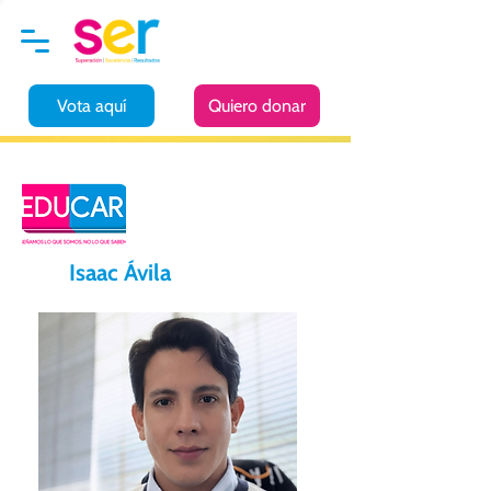
Vota aquí
Quiero donar
Isaac Ávila